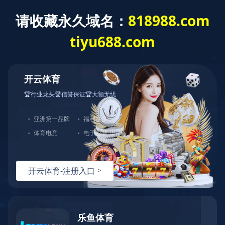
MILAN.COM
切
换
导
您的位置：
网站MILAN.COM
>
充皮纸分类
>
天祥特种纸
>
编织
航
木纹纸