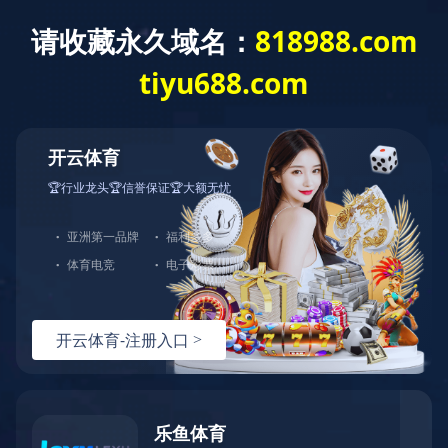
MILAN.COM
切
换
导
您的位置：
网站MILAN.COM
>
充皮纸分类
>
牛仔牛皮纸
航
牛仔牛皮纸