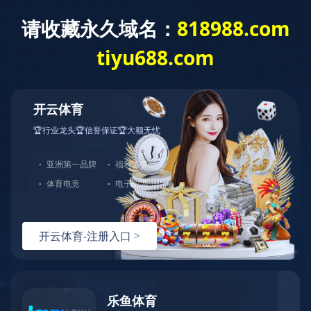
MILAN.COM
切
换
导
您的位置：
网站MILAN.COM
>
充皮纸分类
>
天祥特种纸
>
法国
航
绒