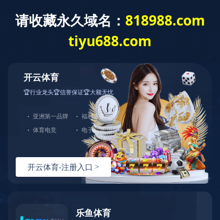
MILAN.COM
切
换
导
您的位置：
网站MILAN.COM
>
充皮纸分类
>
装帧布纸
航