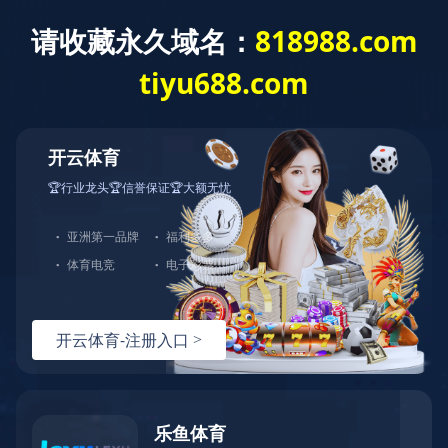
MILAN.COM
切
换
导
您的位置：
网站MILAN.COM
>
充皮纸分类
>
充皮纸
>
PU充皮
航
纸