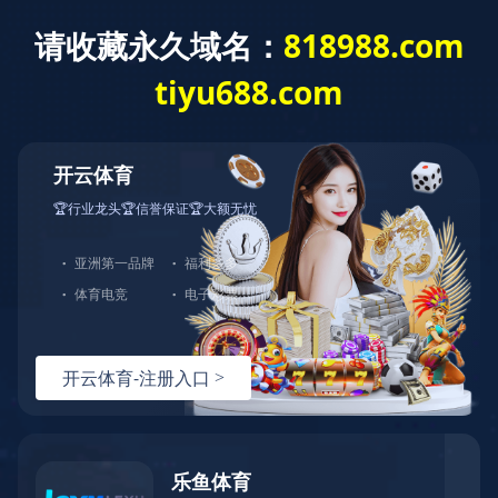
MILAN.COM
切
换
导
您的位置：
网站MILAN.COM
>
充皮纸分类
>
充皮纸
>
PU充皮
航
纸